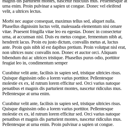
magnis dis parturient montes, nascetur ridiculus mus. Pellentesque at
urna enim. Proin pulvinar a sapien ut congue. Donec vel eleifend
velit, a ultrices lectus.
Morbi nec augue consequat, maximus tellus sed, aliquet nulla.
Phasellus dignissim luctus velit, malesuada elementum nisi ornare
vitae. Praesent fringilla vitae leo eu egestas. Donec in consectetur
urna, at accumsan nisl. Duis eu metus congue, fermentum nibh at,
hendrerit lacus. Proin eu justo dictum, convallis metus at, luctus
ante. Proin quis nibh id est dapibus pretium. Proin volutpat nisl erat,
non ultrices nunc convallis non. Donec et auctor orci. Aliquam
bibendum dui ac ultrices tristique. Phasellus purus odio, porttitor
feugiat leo in, condimentum semper
Curabitur velit ante, facilisis in sapien sed, tristique ultricies risus.
Quisque dignissim odio a lorem varius porttitor. Pellentesque
molestie ex ex, id rutrum lorem efficitur sed. Orci varius natoque
penatibus et magnis dis parturient montes, nascetur ridiculus mus.
Pellentesque at urna enim.
Curabitur velit ante, facilisis in sapien sed, tristique ultricies risus.
Quisque dignissim odio a lorem varius porttitor. Pellentesque
molestie ex ex, id rutrum lorem efficitur sed. Orci varius natoque
penatibus et magnis dis parturient montes, nascetur ridiculus mus.
Pellentesque at urna enim. Proin pulvinar a sapien ut congue.