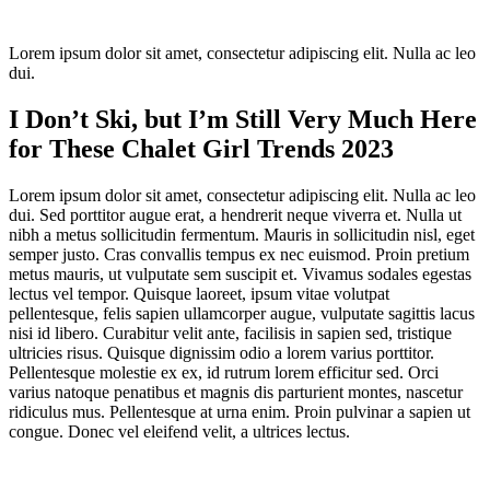
Lorem ipsum dolor sit amet, consectetur adipiscing elit. Nulla ac leo
dui.
I Don’t Ski, but I’m Still Very Much Here
for These Chalet Girl Trends 2023
Lorem ipsum dolor sit amet, consectetur adipiscing elit. Nulla ac leo
dui. Sed porttitor augue erat, a hendrerit neque viverra et. Nulla ut
nibh a metus sollicitudin fermentum. Mauris in sollicitudin nisl, eget
semper justo. Cras convallis tempus ex nec euismod. Proin pretium
metus mauris, ut vulputate sem suscipit et. Vivamus sodales egestas
lectus vel tempor. Quisque laoreet, ipsum vitae volutpat
pellentesque, felis sapien ullamcorper augue, vulputate sagittis lacus
nisi id libero. Curabitur velit ante, facilisis in sapien sed, tristique
ultricies risus. Quisque dignissim odio a lorem varius porttitor.
Pellentesque molestie ex ex, id rutrum lorem efficitur sed. Orci
varius natoque penatibus et magnis dis parturient montes, nascetur
ridiculus mus. Pellentesque at urna enim. Proin pulvinar a sapien ut
congue. Donec vel eleifend velit, a ultrices lectus.