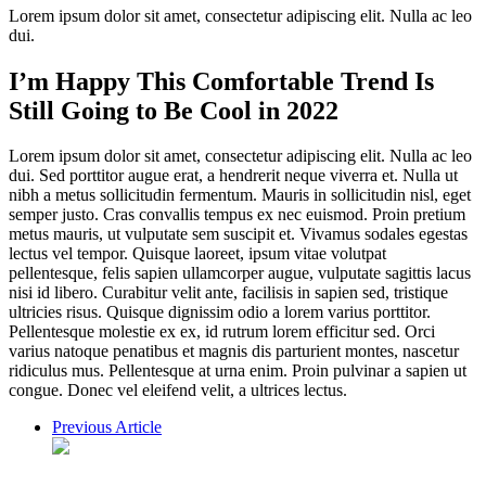
Lorem ipsum dolor sit amet, consectetur adipiscing elit. Nulla ac leo
dui.
I’m Happy This Comfortable Trend Is
Still Going to Be Cool in 2022
Lorem ipsum dolor sit amet, consectetur adipiscing elit. Nulla ac leo
dui. Sed porttitor augue erat, a hendrerit neque viverra et. Nulla ut
nibh a metus sollicitudin fermentum. Mauris in sollicitudin nisl, eget
semper justo. Cras convallis tempus ex nec euismod. Proin pretium
metus mauris, ut vulputate sem suscipit et. Vivamus sodales egestas
lectus vel tempor. Quisque laoreet, ipsum vitae volutpat
pellentesque, felis sapien ullamcorper augue, vulputate sagittis lacus
nisi id libero. Curabitur velit ante, facilisis in sapien sed, tristique
ultricies risus. Quisque dignissim odio a lorem varius porttitor.
Pellentesque molestie ex ex, id rutrum lorem efficitur sed. Orci
varius natoque penatibus et magnis dis parturient montes, nascetur
ridiculus mus. Pellentesque at urna enim. Proin pulvinar a sapien ut
congue. Donec vel eleifend velit, a ultrices lectus.
Previous Article