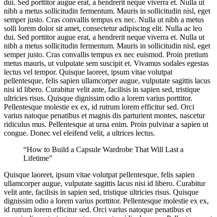
dui. Sed porttitor augue erat, a hendrerit neque viverra et. Nulla ut
nibh a metus sollicitudin fermentum. Mauris in sollicitudin nisl, eget
semper justo. Cras convallis tempus ex nec. Nulla ut nibh a metus
solli lorem dolor sit amet, consectetur adipiscing elit. Nulla ac leo
dui. Sed porttitor augue erat, a hendrerit neque viverra et. Nulla ut
nibh a metus sollicitudin fermentum. Mauris in sollicitudin nisl, eget
semper justo. Cras convallis tempus ex nec euismod. Proin pretium
metus mauris, ut vulputate sem suscipit et. Vivamus sodales egestas
lectus vel tempor. Quisque laoreet, ipsum vitae volutpat
pellentesque, felis sapien ullamcorper augue, vulputate sagittis lacus
nisi id libero. Curabitur velit ante, facilisis in sapien sed, tristique
ultricies risus. Quisque dignissim odio a lorem varius porttitor.
Pellentesque molestie ex ex, id rutrum lorem efficitur sed. Orci
varius natoque penatibus et magnis dis parturient montes, nascetur
ridiculus mus. Pellentesque at urna enim. Proin pulvinar a sapien ut
congue. Donec vel eleifend velit, a ultrices lectus.
“How to Build a Capsule Wardrobe That Will Last a
Lifetime”
Quisque laoreet, ipsum vitae volutpat pellentesque, felis sapien
ullamcorper augue, vulputate sagittis lacus nisi id libero. Curabitur
velit ante, facilisis in sapien sed, tristique ultricies risus. Quisque
dignissim odio a lorem varius porttitor. Pellentesque molestie ex ex,
id rutrum lorem efficitur sed. Orci varius natoque penatibus et