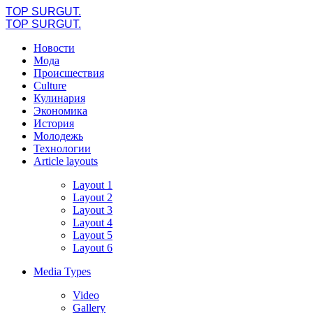
TOP SURGUT.
TOP SURGUT.
Новости
Мода
Происшествия
Culture
Кулинария
Экономика
История
Молодежь
Технологии
Article layouts
Layout 1
Layout 2
Layout 3
Layout 4
Layout 5
Layout 6
Media Types
Video
Gallery