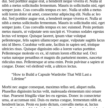
dui. Sed porttitor augue erat, a hendrerit neque viverra et. Nulla ut
nibh a metus sollicitudin fermentum. Mauris in sollicitudin nisl, eget
semper justo. Cras convallis tempus ex nec. Nulla ut nibh a metus
solli lorem dolor sit amet, consectetur adipiscing elit. Nulla ac leo
dui. Sed porttitor augue erat, a hendrerit neque viverra et. Nulla ut
nibh a metus sollicitudin fermentum. Mauris in sollicitudin nisl, eget
semper justo. Cras convallis tempus ex nec euismod. Proin pretium
metus mauris, ut vulputate sem suscipit et. Vivamus sodales egestas
lectus vel tempor. Quisque laoreet, ipsum vitae volutpat
pellentesque, felis sapien ullamcorper augue, vulputate sagittis lacus
nisi id libero. Curabitur velit ante, facilisis in sapien sed, tristique
ultricies risus. Quisque dignissim odio a lorem varius porttitor.
Pellentesque molestie ex ex, id rutrum lorem efficitur sed. Orci
varius natoque penatibus et magnis dis parturient montes, nascetur
ridiculus mus. Pellentesque at urna enim. Proin pulvinar a sapien ut
congue. Donec vel eleifend velit, a ultrices lectus.
“How to Build a Capsule Wardrobe That Will Last a
Lifetime”
Morbi nec augue consequat, maximus tellus sed, aliquet nulla.
Phasellus dignissim luctus velit, malesuada elementum nisi ornare
vitae. Praesent fringilla vitae leo eu egestas. Donec in consectetur
urna, at accumsan nisl. Duis eu metus congue, fermentum nibh at,
hendrerit lacus. Proin eu justo dictum, convallis metus at, luctus