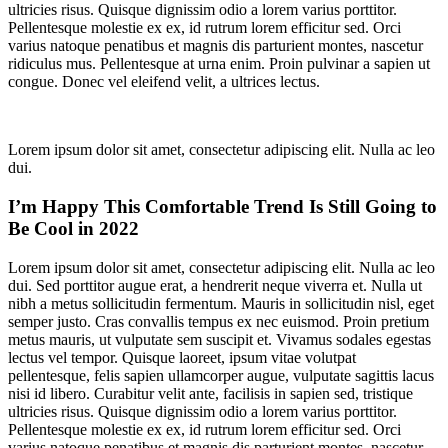
ultricies risus. Quisque dignissim odio a lorem varius porttitor.
Pellentesque molestie ex ex, id rutrum lorem efficitur sed. Orci
varius natoque penatibus et magnis dis parturient montes, nascetur
ridiculus mus. Pellentesque at urna enim. Proin pulvinar a sapien ut
congue. Donec vel eleifend velit, a ultrices lectus.
Lorem ipsum dolor sit amet, consectetur adipiscing elit. Nulla ac leo
dui.
I’m Happy This Comfortable Trend Is Still Going to
Be Cool in 2022
Lorem ipsum dolor sit amet, consectetur adipiscing elit. Nulla ac leo
dui. Sed porttitor augue erat, a hendrerit neque viverra et. Nulla ut
nibh a metus sollicitudin fermentum. Mauris in sollicitudin nisl, eget
semper justo. Cras convallis tempus ex nec euismod. Proin pretium
metus mauris, ut vulputate sem suscipit et. Vivamus sodales egestas
lectus vel tempor. Quisque laoreet, ipsum vitae volutpat
pellentesque, felis sapien ullamcorper augue, vulputate sagittis lacus
nisi id libero. Curabitur velit ante, facilisis in sapien sed, tristique
ultricies risus. Quisque dignissim odio a lorem varius porttitor.
Pellentesque molestie ex ex, id rutrum lorem efficitur sed. Orci
varius natoque penatibus et magnis dis parturient montes, nascetur