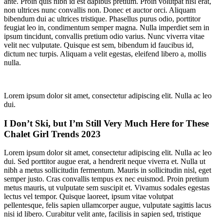
ante. Proin quis nibh id est dapibus pretium. Proin volutpat nisl erat,
non ultrices nunc convallis non. Donec et auctor orci. Aliquam
bibendum dui ac ultrices tristique. Phasellus purus odio, porttitor
feugiat leo in, condimentum semper magna. Nulla imperdiet sem in
ipsum tincidunt, convallis pretium odio varius. Nunc viverra vitae
velit nec vulputate. Quisque est sem, bibendum id faucibus id,
dictum nec turpis. Aliquam a velit egestas, eleifend libero a, mollis
nulla.
Lorem ipsum dolor sit amet, consectetur adipiscing elit. Nulla ac leo
dui.
I Don’t Ski, but I’m Still Very Much Here for These
Chalet Girl Trends 2023
Lorem ipsum dolor sit amet, consectetur adipiscing elit. Nulla ac leo
dui. Sed porttitor augue erat, a hendrerit neque viverra et. Nulla ut
nibh a metus sollicitudin fermentum. Mauris in sollicitudin nisl, eget
semper justo. Cras convallis tempus ex nec euismod. Proin pretium
metus mauris, ut vulputate sem suscipit et. Vivamus sodales egestas
lectus vel tempor. Quisque laoreet, ipsum vitae volutpat
pellentesque, felis sapien ullamcorper augue, vulputate sagittis lacus
nisi id libero. Curabitur velit ante, facilisis in sapien sed, tristique