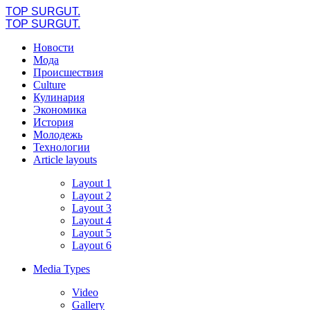
TOP SURGUT.
TOP SURGUT.
Новости
Мода
Происшествия
Culture
Кулинария
Экономика
История
Молодежь
Технологии
Article layouts
Layout 1
Layout 2
Layout 3
Layout 4
Layout 5
Layout 6
Media Types
Video
Gallery