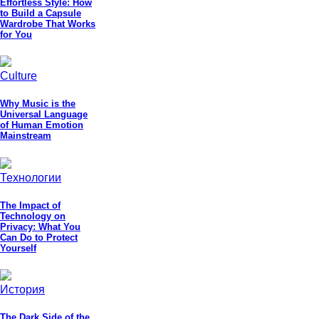
Effortless Style: How
to Build a Capsule
Wardrobe That Works
for You
Culture
Why Music is the
Universal Language
of Human Emotion
Mainstream
Технологии
The Impact of
Technology on
Privacy: What You
Can Do to Protect
Yourself
История
The Dark Side of the