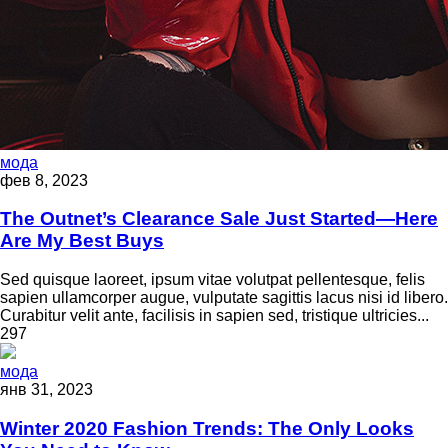
мода
фев 8, 2023
The Outnet’s Clearance Sale Just Started—Here
Are My Best Buys
Sed quisque laoreet, ipsum vitae volutpat pellentesque, felis
sapien ullamcorper augue, vulputate sagittis lacus nisi id libero.
Curabitur velit ante, facilisis in sapien sed, tristique ultricies...
297
мода
янв 31, 2023
Winter 2020 Fashion Trends: The Only Looks