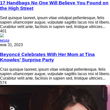
17 Handbags No One Will Believe You Found on
the High Street
Sed quisque laoreet, ipsum vitae volutpat pellentesque, felis
sapien ullamcorper augue, vulputate sagittis lacus nisi id libero.
Curabitur velit ante, facilisis in sapien sed, tristique ultricies...
401
мода
янв 31, 2023
Beyoncé Celebrates With Her Mom at Tina
Knowles’ Surprise Party
Cras quisque laoreet, ipsum vitae volutpat pellentesque, felis
sapien ullamcorper augue, vulputate sagittis lacus nisi id libero.
Curabitur velit ante, facilisis in sapien sed, tristique ultricies...
574